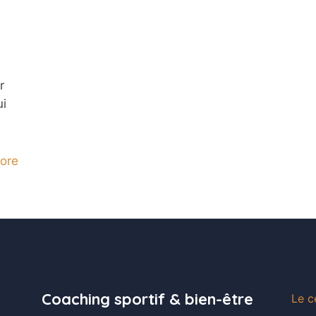
r
ui
ore
Coaching sportif & bien-être
Le c